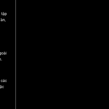
 tập
đàn,
goài
n.
p các
oặc