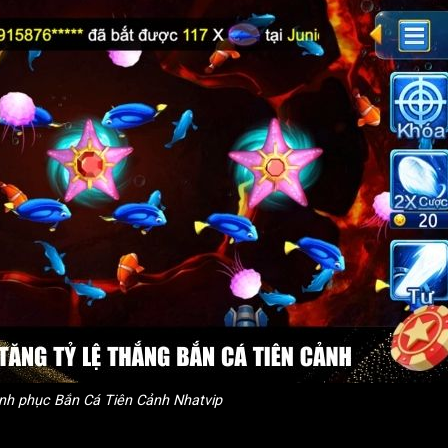
inh phục Bắn Cá Tiên Cảnh Nhatvip