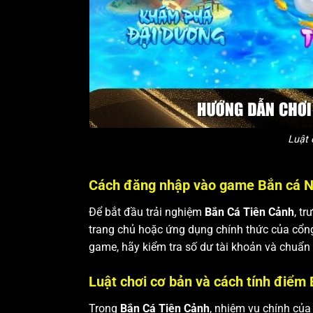
Luật 
Cách đăng nhập vào game Bắn cá N
Để bắt đầu trải nghiệm
Bắn Cá Tiên Cảnh
, t
trang chủ hoặc ứng dụng chính thức của cổng
game, hãy kiểm tra số dư tài khoản và chuẩn
Luật chơi cơ bản và cách tính điểm
Trong
Bắn Cá Tiên Cảnh
, nhiệm vụ chính của 