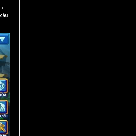
ận
 câu