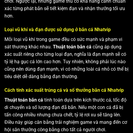
chơi. Ngược lại, những game thủ có khả năng canh chuẩn
xác từng phát bắn sẽ tiết kiệm đạn và nhận thưởng tối ưu
hơn.
Loại vũ khí và đạn được sử dụng ở bắn cá Nhatvip
Mỗi loại vũ khí trong game đều có sức mạnh và phạm vi
sát thương khác nhau.
Thuật toán bắn cá
cũng áp dụng
xác suất riêng cho từng loại đạn, nghĩa là đạn mạnh sẽ có
tỷ lệ hạ gục cá lớn cao hơn. Tuy nhiên, không phải lúc nào
cũng nên dùng đạn mạnh, vì có những loài cá nhỏ có thể bị
tiêu diệt dễ dàng bằng đạn thường.
Cách tính xác suất trúng cá và số thưởng bắn cá Nhatvip
Thuật toán bắn cá
tính toán dựa trên kích thước cá, tốc độ
di chuyển và số lượng đạn đã bắn. Nếu một con cá đã bị
tấn công nhiều nhưng chưa chết, tỷ lệ rơi xu sẽ tăng lên.
Điều này giúp cân bằng trải nghiệm game và mang đến cơ
hội săn thưởng công bằng cho tất cả người chơi.