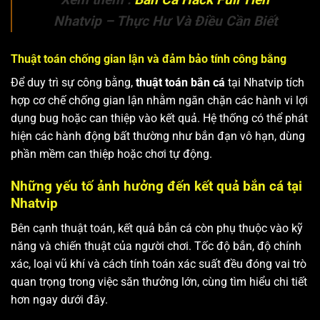
Nhatvip – Thực Hư Và Điều Cần Biết
Thuật toán chống gian lận và đảm bảo tính công bằng
Để duy trì sự công bằng,
thuật toán bắn cá
tại Nhatvip tích
hợp cơ chế chống gian lận nhằm ngăn chặn các hành vi lợi
dụng bug hoặc can thiệp vào kết quả. Hệ thống có thể phát
hiện các hành động bất thường như bắn đạn vô hạn, dùng
phần mềm can thiệp hoặc chơi tự động.
Những yếu tố ảnh hưởng đến kết quả bắn cá tại
Nhatvip
Bên cạnh thuật toán, kết quả bắn cá còn phụ thuộc vào kỹ
năng và chiến thuật của người chơi. Tốc độ bắn, độ chính
xác, loại vũ khí và cách tính toán xác suất đều đóng vai trò
quan trọng trong việc săn thưởng lớn, cùng tìm hiểu chi tiết
hơn ngay dưới đây.