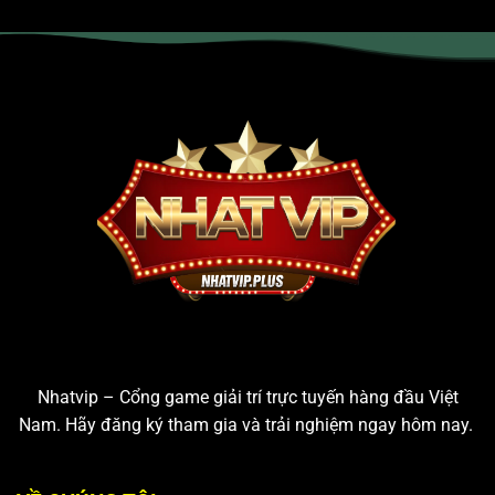
Nhatvip – Cổng game giải trí trực tuyến hàng đầu Việt
Nam. Hãy đăng ký tham gia và trải nghiệm ngay hôm nay.