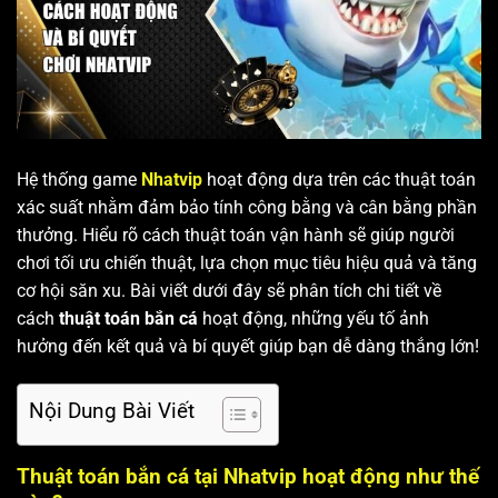
Hệ thống game
Nhatvip
hoạt động dựa trên các thuật toán
xác suất nhằm đảm bảo tính công bằng và cân bằng phần
thưởng. Hiểu rõ cách thuật toán vận hành sẽ giúp người
chơi tối ưu chiến thuật, lựa chọn mục tiêu hiệu quả và tăng
cơ hội săn xu. Bài viết dưới đây sẽ phân tích chi tiết về
cách
thuật toán bắn cá
hoạt động, những yếu tố ảnh
hưởng đến kết quả và bí quyết giúp bạn dễ dàng thắng lớn!
Nội Dung Bài Viết
Thuật toán bắn cá tại Nhatvip hoạt động như thế