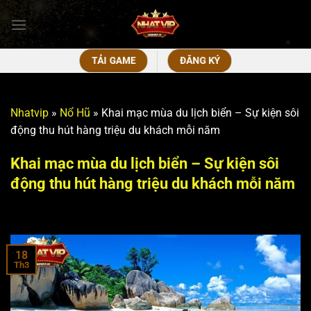
Bỏ
qua
nội
dung
TẢI GAME
ĐĂNG KÝ
Nhatvip
»
Nổ Hũ
»
Khai mạc mùa du lịch biển – Sự kiện sôi
động thu hút hàng triệu du khách mỗi năm
Khai mạc mùa du lịch biển – Sự kiện sôi
động thu hút hàng triệu du khách mỗi năm
18
Th3