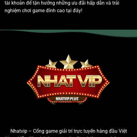
tài khoản để tận hưởng những ưu đãi hấp dẫn và trải
nghiệm chơi game đỉnh cao tại đây!
Nhatvip – Cổng game giải trí trực tuyến hàng đầu Việt