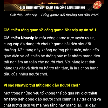
Giới thiệu Nhatvip – Cổng game đổi thưởng top đầu 2025
Giới thiệu tổng quan về cổng game Nhatvip uy tín số 1
Giới thiệu Nhatvip
là một cổng game trực tuyến uy tín,
cung cấp đa dạng trò chơi từ game bài đến slot đổi
thưởng. Nền tảng này không ngừng phát triển, nâng cấp
giao diện và cải thiện hệ thống bảo mật nhằm mang đến
trải nghiệm an toàn cho người chơi. Với hàng loạt tính
năng ưu việt và dịch vụ hỗ trợ tận tâm, là lựa chọn hàng
đầu của nhiều người chơi.
Vì sao Nhatvip thu hút đông đảo người chơi?
Một trong những yếu tố không thể bỏ qua khi
giới thiệu
Nhatvip
đến đông đảo người chơi chính là sự đa dạng và
chất lượng dịch vụ mà nền tảng này mang lại. Tại đây,