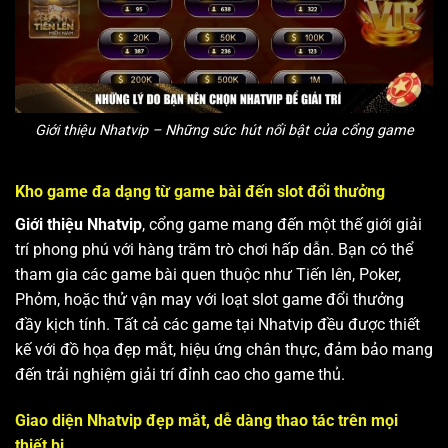
Giới thiệu Nhatvip – Những sức hút nổi bật của cổng game
Kho game đa dạng từ game bài đến slot đổi thưởng
Giới thiệu Nhatvip
, cổng game mang đến một thế giới giải
trí phong phú với hàng trăm trò chơi hấp dẫn. Bạn có thể
tham gia các game bài quen thuộc như Tiến lên, Poker,
Phỏm, hoặc thử vận may với loạt slot game đổi thưởng
đầy kịch tính. Tất cả các game tại Nhatvip đều được thiết
kế với đồ họa đẹp mắt, hiệu ứng chân thực, đảm bảo mang
đến trải nghiệm giải trí đỉnh cao cho game thủ.
Giao diện Nhatvip đẹp mắt, dễ dàng thao tác trên mọi
thiết bị