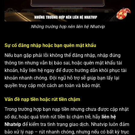
Những trường hợp nên liên hệ Nhatvip
Sự cố đăng nhập hoặc bạn quên mật khẩu
Nếu bạn gặp phải lỗi không thể đăng nhập, nhập đúng
thông tin nhưng vẫn bị báo sai, hoặc quên mật khẩu tài
khoản, hãy liên hệ ngay để được hướng dẫn khôi phục tài
khoản nhanh chóng. Đội ngũ hỗ trợ sẽ giúp bạn lấy lại
quyền truy cập một cách an toàn và bảo mật.
Vấn đề nạp tiền hoặc rút tiền chậm
Trong trường hợp bạn nạp tiền nhưng chưa được cập nhật
số dư, hoặc quá trình rút tiền bị chậm trễ, hãy
liên hệ
Nhatvip
để kiểm tra tình trạng giao dịch. Nhatvip luôn đảm
bảo xử lý nạp – rút nhanh chóng, nhưng nếu có bất kỳ trục