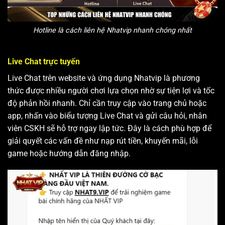
Hotline là cách liên hệ Nhatvip nhanh chóng nhất
Live Chat trực tuyến
Live Chat trên website và ứng dụng Nhatvip là phương
thức được nhiều người chơi lựa chọn nhờ sự tiện lợi và tốc
độ phản hồi nhanh. Chỉ cần truy cập vào trang chủ hoặc
app, nhấn vào biểu tượng Live Chat và gửi câu hỏi, nhân
viên CSKH sẽ hỗ trợ ngay lập tức. Đây là cách phù hợp để
giải quyết các vấn đề như nạp rút tiền, khuyến mãi, lỗi
game hoặc hướng dẫn đăng nhập.