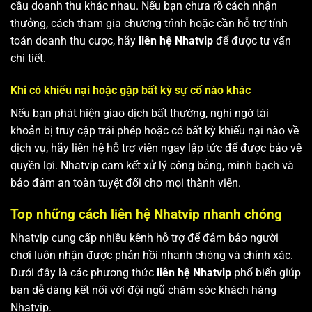
cầu doanh thu khác nhau. Nếu bạn chưa rõ cách nhận
thưởng, cách tham gia chương trình hoặc cần hỗ trợ tính
toán doanh thu cược, hãy
liên hệ Nhatvip
để được tư vấn
chi tiết.
Khi có khiếu nại hoặc gặp bất kỳ sự cố nào khác
Nếu bạn phát hiện giao dịch bất thường, nghi ngờ tài
khoản bị truy cập trái phép hoặc có bất kỳ khiếu nại nào về
dịch vụ, hãy liên hệ hỗ trợ viên ngay lập tức để được bảo vệ
quyền lợi. Nhatvip cam kết xử lý công bằng, minh bạch và
bảo đảm an toàn tuyệt đối cho mọi thành viên.
Top những cách liên hệ Nhatvip nhanh chóng
Nhatvip cung cấp nhiều kênh hỗ trợ để đảm bảo người
chơi luôn nhận được phản hồi nhanh chóng và chính xác.
Dưới đây là các phương thức
liên hệ Nhatvip
phổ biến giúp
bạn dễ dàng kết nối với đội ngũ chăm sóc khách hàng
Nhatvip.