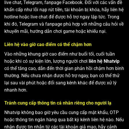
live chat, Telegram, fanpage Facebook. Đối với các vấn đề
khẩn cấp như lỗi nạp rút tiền, tài khoản bị khóa, hãy liên hệ
hotline hoặc live chat để được hỗ trợ ngay lập tức. Trong
khi đó, Telegram và fanpage phù hợp với những câu hỏi về
khuyến mãi, hướng dẫn chơi game hoặc khiếu nại.
Liên hệ vào giờ cao điểm có thể chậm hơn
Vào những khung giờ cao điểm như buổi tối, cuối tuần
hoặc khi có sự kiện lớn, lượng người chơi
liên hệ Nhatvip
có thể tăng cao, dẫn đến thời gian phản hồi chậm hơn bình
thường. Nếu chưa nhận được hỗ trợ ngay, bạn có thể thử
lại sau vài phút hoặc đổi sang kênh khác để được xử lý
nhanh hơn.
Tránh cung cấp thông tin cá nhân riêng cho người lạ
Nhatvip không bao giờ yêu cầu cung cấp mật khẩu, OTP
hoặc thông tin ngân hàng qua bất kỳ kênh liên hệ nào. Nếu
nhận được tin nhắn từ các tài khoản giả mạo, hãy cảnh