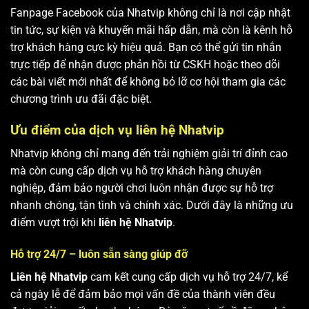
Fanpage Facebook của Nhatvip không chỉ là nơi cập nhật
tin tức, sự kiện và khuyến mãi hấp dẫn, mà còn là kênh hỗ
trợ khách hàng cực kỳ hiệu quả. Bạn có thể gửi tin nhắn
trực tiếp để nhận được phản hồi từ CSKH hoặc theo dõi
các bài viết mới nhất để không bỏ lỡ cơ hội tham gia các
chương trình ưu đãi đặc biệt.
Ưu điểm của dịch vụ liên hệ Nhatvip
Nhatvip không chỉ mang đến trải nghiệm giải trí đỉnh cao
mà còn cung cấp dịch vụ hỗ trợ khách hàng chuyên
nghiệp, đảm bảo người chơi luôn nhận được sự hỗ trợ
nhanh chóng, tận tình và chính xác. Dưới đây là những ưu
điểm vượt trội khi
liên hệ Nhatvip
.
Hỗ trợ 24/7 – luôn sẵn sàng giúp đỡ
Liên hệ Nhatvip
cam kết cung cấp dịch vụ hỗ trợ 24/7, kể
cả ngày lễ để đảm bảo mọi vấn đề của thành viên đều