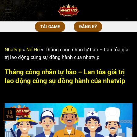
Bỏ
qua
nội
dung
TẢI GAME
ĐĂNG KÝ
Nhatvip
»
Nổ Hũ
»
Tháng công nhân tự hào – Lan tỏa giá
trị lao động cùng sự đồng hành của nhatvip
Tháng công nhân tự hào – Lan tỏa giá trị
lao động cùng sự đồng hành của nhatvip
18
Th3