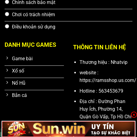
Chính sách bảo mật
Chơi có trách nhiệm
Điều khoản sử dụng
DANH MỤC GAMES
THÔNG TIN LIÊN HỆ
Game bài
Thương hiệu : Nhatvip
Xổ số
website :
https://ramsshop.us.com/
Nổ Hũ
Hotline : 563453679
Bắn cá
Địa chỉ : Đường Phan
Huy Ích, Phường 14,
Quận Gò Vấp, Tp Hồ Chí
Minh