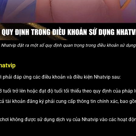
Nhatvip đặt ra một số quy định quan trọng trong điều khoản sử dụng
hatvip
ơi phải đáp ứng các điều khoản và điều kiện Nhatvip sau:
tuổi trở lên hoặc đạt độ tuổi tối thiểu theo quy định của pháp lu
ả tài khoản đăng ký phải cung cấp thông tin chính xác, bao gồm 
chơi không được sử dụng dịch vụ của Nhatvip vào các hoạt động