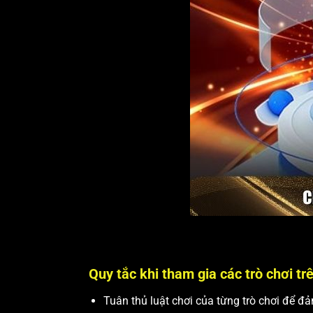
Quy tắc khi tham gia các trò chơi tr
Tuân thủ luật chơi của từng trò chơi để đ