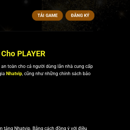
TẢI GAME
ĐĂNG KÝ
t Cho PLAYER
 an toàn cho cả người dùng lẫn nhà cung cấp
 gia
Nhatvip
, cũng như những chính sách bảo
ền tảng Nhatvip. Bằng cách đồng ý với điều