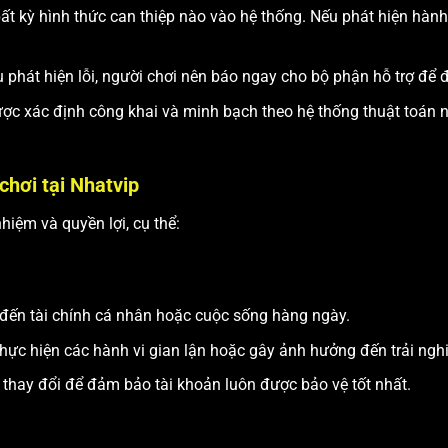
 kỳ hình thức can thiệp nào vào hệ thống. Nếu phát hiện hành 
u phát hiện lỗi, người chơi nên báo ngay cho bộ phận hỗ trợ để đ
được xác định công khai và minh bạch theo hệ thống thuật toán 
chơi tại Nhatvip
hiệm và quyền lợi, cụ thể:
đến tài chính cá nhân hoặc cuộc sống hàng ngày.
thực hiện các hành vi gian lận hoặc gây ảnh hưởng đến trải ngh
ó thay đổi để đảm bảo tài khoản luôn được bảo vệ tốt nhất.