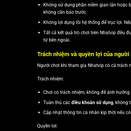
Không sử dụng phần mềm gian lận hoặc bất
không cần báo trước.
Không lợi dụng lỗi hệ thống để trục lợi. Nế
Tất cả kết quả trò chơi trên Nhatvip đều 
từ bên ngoài.
Trách nhiệm và quyền lợi của người 
Người chơi khi tham gia Nhatvip có cả trách n
Trách nhiệm:
Chơi có trách nhiệm, không để ảnh hưởng 
Tuân thủ các
điều khoản sử dụng
, không 
Cập nhật thông tin cá nhân kịp thời nếu c
Quyền lợi: