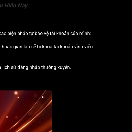
u Hiện Nay
các biện pháp tự bảo vệ tài khoản của mình:
hoặc gian lận sẽ bị khóa tài khoản vĩnh viễn.
a lịch sử đăng nhập thường xuyên.