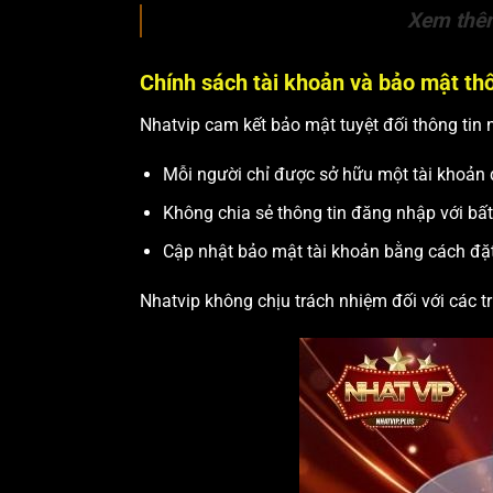
Xem thê
Chính sách tài khoản và bảo mật thô
Nhatvip cam kết bảo mật tuyệt đối thông tin 
Mỗi người chỉ được sở hữu một tài khoản du
Không chia sẻ thông tin đăng nhập với bất
Cập nhật bảo mật tài khoản bằng cách đặt
Nhatvip không chịu trách nhiệm đối với các t