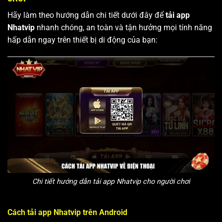
Hãy làm theo hướng dẫn chi tiết dưới đây để
tải app
Nhatvip
nhanh chóng, an toàn và tận hưởng mọi tính năng
hấp dẫn ngay trên thiết bị di động của bạn:
Chi tiết hướng dẫn tải app Nhatvip cho người chơi
Cách tải app Nhatvip trên Android