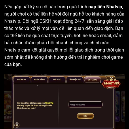
Nếu gặp bất kỳ sự cố nào trong quá trình
nạp tiền Nhatvip
,
người chơi có thể liên hệ với đội ngũ hỗ trợ khách hàng của
Nhatvip. Đội ngũ CSKH hoạt động 24/7, sẵn sàng giải đáp
thắc mắc và xử lý mọi vấn đề liên quan đến giao dịch. Bạn
có thể liên hệ qua chat trực tuyến, hotline hoặc email, đảm
bảo nhận được phản hồi nhanh chóng và chính xác.
Nhatvip cam kết giải quyết mọi lỗi giao dịch trong thời gian
sớm nhất để không ảnh hưởng đến trải nghiệm chơi game
của bạn.