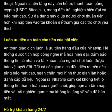
thoại. Ngoài ra, nền tảng này còn hỗ trợ thanh toán bằng
crypto (USDT, Bitcoin…), mang đến trải nghiệm hiện đại và
bảo mật cao. Sự đa dạng này giúp người chơi thuận tiện
hơn khi nạp tiền vào tài khoản để tham gia các trò chơi yêu
thích.
Luôn ưu tiên an toàn cho tiền của hội viên
An toàn giao dịch luôn là ưu tiên hàng đầu của Nhatvip. Hệ
thống được tích hợp công nghệ mã hóa hiện đại, đảm bảo
thông tin cá nhân và tài khoản của người chơi luôn được
bảo vệ tuyệt đối. Tất cả các giao dịch đều diễn ra trên nền
tảng bảo mật cao, ngăn chặn mọi hình thức gian lận hoặc
đánh cắp dữ liệu. Ngoài ra, Nhatvip cam kết không tiết lộ
thông tin thanh toán của người chơi, giúp bạn an tâm nạp
tiền và trải nghiệm game mà không lo lắng về vấn đề bảo
mật.
Hỗ trợ khách hàng 24/7