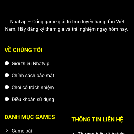
Nhatvip – Cổng game giải trí trực tuyến hàng đầu Việt
Nam. Hãy đăng ký tham gia và trải nghiệm ngay hôm nay.
VỀ CHÚNG TÔI
Giới thiệu Nhatvip
Chính sách bảo mật
Chơi có trách nhiệm
Điều khoản sử dụng
DANH MỤC GAMES
THÔNG TIN LIÊN HỆ
Game bài