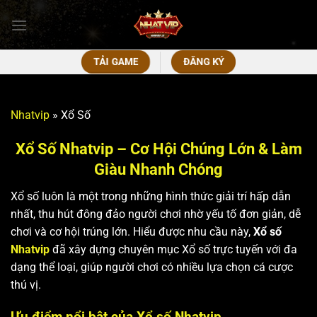
Bỏ
qua
nội
dung
TẢI GAME
ĐĂNG KÝ
Nhatvip
»
Xổ Số
Xổ Số Nhatvip – Cơ Hội Chúng Lớn & Làm
Giàu Nhanh Chóng
Xổ số luôn là một trong những hình thức giải trí hấp dẫn
nhất, thu hút đông đảo người chơi nhờ yếu tố đơn giản, dễ
chơi và cơ hội trúng lớn. Hiểu được nhu cầu này,
Xổ số
Nhatvip
đã xây dựng chuyên mục Xổ số trực tuyến với đa
dạng thể loại, giúp người chơi có nhiều lựa chọn cá cược
thú vị.
Ưu điểm nổi bật của Xổ số Nhatvip