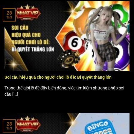
28
Th3
Soi cầu hiệu quả cho người chơi lô đề: Bí quyết thắng lớn
Trong thế giới lô đề đầy biến động, việc tìm kiếm phương pháp soi
cầu [...]
28
Th3