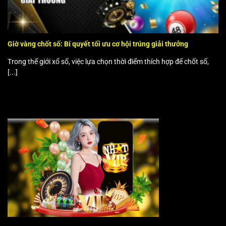
Giờ vàng chốt số: Bí quyết tối ưu cơ hội trúng giải thưởng
Trong thế giới xổ số, việc lựa chọn thời điểm thích hợp để chốt số,
[...]