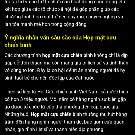
trò tài trợ và hỗ trợ tổ chức các hoạt động cộng đồng. Sự
kết hợp giữa các tổ chức xã hội đã góp phần giúp các
chương trình họp mặt
trở nên quy mô, chuyên nghiệp và
lan tỏa mạnh mẽ hơn trong cộng đồng.
Ý nghĩa nhân văn sâu sắc của Họp mặt cựu
chiến binh
Các chương trình
họp mặt cựu chiến binh
không chỉ là dịp
gặp gỡ đơn thuần mà còn mang giá trị lịch sử và tinh thần
vô cùng to lớn. Đây là cơ hội để tri ân những người đã hy
sinh tuổi trẻ cho nền độc lập của đất nước.
Theo số liệu từ Hội Cựu chiến binh Việt Nam, cả nước hiện
có hơn 3 triệu người. Mỗi năm có hàng nghìn sự kiện gặp
gỡ được tổ chức từ cấp địa phương đến cấp quốc gia.
Những buổi
Họp mặt cựu chiến binh
thường thu hút hàng
trăm đến hàng nghìn người tham dự, bao gồm cựu quân
nhân, gia đình liệt sĩ và thanh niên địa phương.