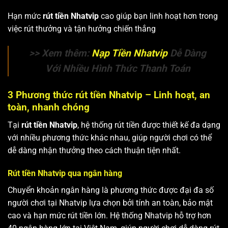
Hạn mức
rút tiền Nhatvip
cao giúp bạn linh hoạt hơn trong
việc rút thưởng và tận hưởng chiến thắng
>> Xem thêm:
Nạp Tiền Nhatvip
Dễ Dàng
Với Nhiều Hình Thức Thanh Toán
3 Phương thức rút tiền Nhatvip – Linh hoạt, an
toàn, nhanh chóng
Tại
rút tiền Nhatvip
, hệ thống rút tiền được thiết kế đa dạng
với nhiều phương thức khác nhau, giúp người chơi có thể
dễ dàng nhận thưởng theo cách thuận tiện nhất.
Rút tiền Nhatvip qua ngân hàng
Chuyển khoản ngân hàng là phương thức được đại đa số
người chơi tại Nhatvip lựa chọn bởi tính an toàn, bảo mật
cao và hạn mức rút tiền lớn. Hệ thống Nhatvip hỗ trợ hơn