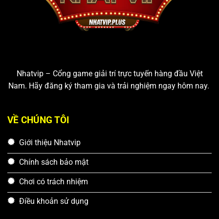
Nhatvip – Cổng game giải trí trực tuyến hàng đầu Việt
Nam. Hãy đăng ký tham gia và trải nghiệm ngay hôm nay.
VỀ CHÚNG TÔI
Giới thiệu Nhatvip
Chính sách bảo mật
Chơi có trách nhiệm
Điều khoản sử dụng