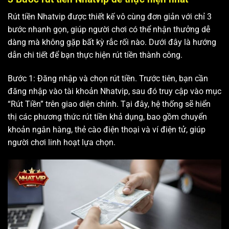
Rút tiền Nhatvip được thiết kế vô cùng đơn giản với chỉ 3
bước nhanh gọn, giúp người chơi có thể nhận thưởng dễ
dàng mà không gặp bất kỳ rắc rối nào. Dưới đây là hướng
dẫn chi tiết để bạn thực hiện rút tiền thành công.
Bước 1: Đăng nhập và chọn rút tiền. Trước tiên, bạn cần
đăng nhập vào tài khoản Nhatvip, sau đó truy cập vào mục
“Rút Tiền” trên giao diện chính. Tại đây, hệ thống sẽ hiển
thị các phương thức rút tiền khả dụng, bao gồm chuyển
khoản ngân hàng, thẻ cào điện thoại và ví điện tử, giúp
người chơi linh hoạt lựa chọn.