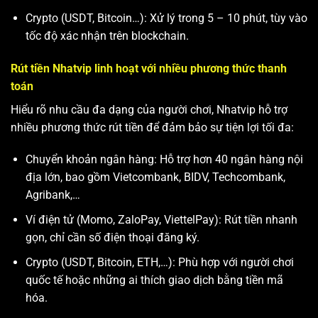
Crypto (USDT, Bitcoin…): Xử lý trong 5 – 10 phút, tùy vào
tốc độ xác nhận trên blockchain.
Rút tiền Nhatvip linh hoạt với nhiều phương thức thanh
toán
Hiểu rõ nhu cầu đa dạng của người chơi, Nhatvip hỗ trợ
nhiều phương thức rút tiền để đảm bảo sự tiện lợi tối đa:
Chuyển khoản ngân hàng: Hỗ trợ hơn 40 ngân hàng nội
địa lớn, bao gồm Vietcombank, BIDV, Techcombank,
Agribank,…
Ví điện tử (Momo, ZaloPay, ViettelPay): Rút tiền nhanh
gọn, chỉ cần số điện thoại đăng ký.
Crypto (USDT, Bitcoin, ETH,…): Phù hợp với người chơi
quốc tế hoặc những ai thích giao dịch bằng tiền mã
hóa.