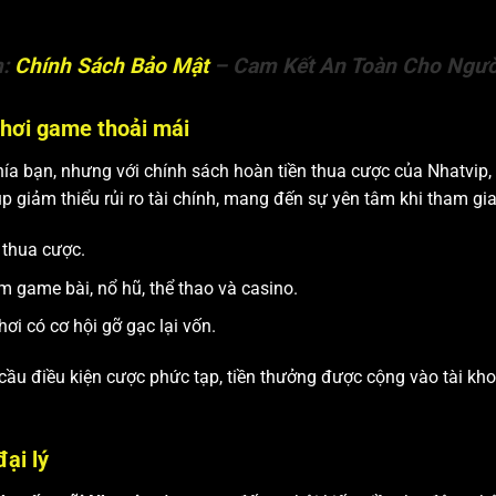
m:
Chính Sách Bảo Mật
– Cam Kết An Toàn Cho Người
chơi game thoải mái
a bạn, nhưng với chính sách hoàn tiền thua cược của Nhatvip, 
p giảm thiểu rủi ro tài chính, mang đến sự yên tâm khi tham gi
 thua cược.
game bài, nổ hũ, thể thao và casino.
ơi có cơ hội gỡ gạc lại vốn.
cầu điều kiện cược phức tạp, tiền thưởng được cộng vào tài kh
ại lý