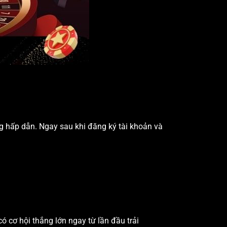
 hấp dẫn. Ngay sau khi đăng ký tài khoản và
ó cơ hội thắng lớn ngay từ lần đầu trải