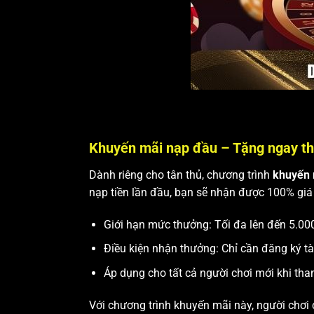
Khuyến mãi nạp đầu – Tặng ngay t
Dành riêng cho tân thủ, chương trình
khuyến 
nạp tiền lần đầu, bạn sẽ nhận được 100% giá t
Giới hạn mức thưởng: Tối đa lên đến 5.00
Điều kiện nhận thưởng: Chỉ cần đăng ký tà
Áp dụng cho tất cả người chơi mới khi tha
Với chương trình khuyến mãi này, người chơi c