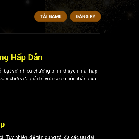
TẢI GAME
ĐĂNG KÝ
ởng Hấp Dẫn
 bật với nhiều chương trình khuyến mãi hấp
ân chơi vừa giải trí vừa có cơ hội nhận quà
ip
. Tuy nhiên, để tận dụng tối đa các ưu đãi