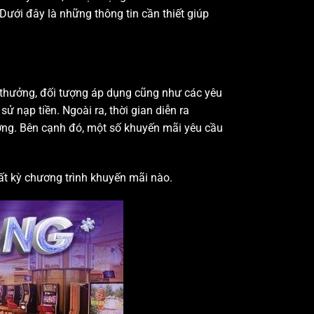
Dưới đây là những thông tin cần thiết giúp
 thưởng, đối tượng áp dụng cũng như các yêu
ử nạp tiền. Ngoài ra, thời gian diễn ra
ưởng. Bên cạnh đó, một số khuyến mãi yêu cầu
ất kỳ chương trình khuyến mãi nào.