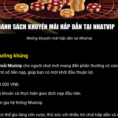
Những khuyến mãi hấp dẫn tại Nhatvip
hưởng khủng
mãi Nhatvip
cho người chơi mới mang đến phần thưởng vô cùng
rị số tiền nạp, giúp bạn có một khởi đầu thuận lợi.
0.000 VNĐ.
i khoản và thực hiện giao dịch nạp đầu tiên.
m gia hệ thống Nhatvip.
ó thể gia tăng vốn cược, thử sức với nhiều trò chơi hấp dẫn và c