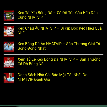
Kèo Tài Xỉu Bóng Đá – Cá Độ Túc Cầu Hấp Dẫn
Cùng NHATVIP
Kèo Châu Âu NHATVIP – Bí Kíp Đọc Kèo Hiệu Quả
Nhất
Kèo Bóng Đá Ảo NHATVIP – Săn Thưởng Giải Trí
Sống Động Nhất
Xem Tỷ Lệ Kèo Bóng Đá NHATVIP – Săn Thưởng
Cá Độ Bùng Nổ
Danh Sách Nhà Cái Bảo Mật Tốt Nhất Do
NHATVIP Đánh Giá