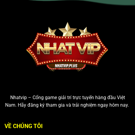
Nhatvip – Cổng game giải trí trực tuyến hàng đầu Việt
Nam. Hãy đăng ký tham gia và trải nghiệm ngay hôm nay.
VỀ CHÚNG TÔI