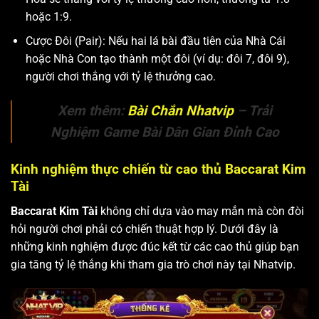
hoặc 1:9.
Cược Đôi (Pair): Nếu hai lá bài đầu tiên của Nhà Cái
hoặc Nhà Con tạo thành một đôi (ví dụ: đôi 7, đôi 9),
người chơi thắng với tỷ lệ thưởng cao.
Xem thêm:
Bài Chắn Nhatvip
– Trải
Nghiệm Game Bài Dân Gian Đỉnh Cao
Kinh nghiệm thực chiến từ cao thủ Baccarat Kim
Tài
Baccarat Kim Tài
không chỉ dựa vào may mắn mà còn đòi
hỏi người chơi phải có chiến thuật hợp lý. Dưới đây là
những kinh nghiệm được đúc kết từ các cao thủ giúp bạn
gia tăng tỷ lệ thắng khi tham gia trò chơi này tại Nhatvip.