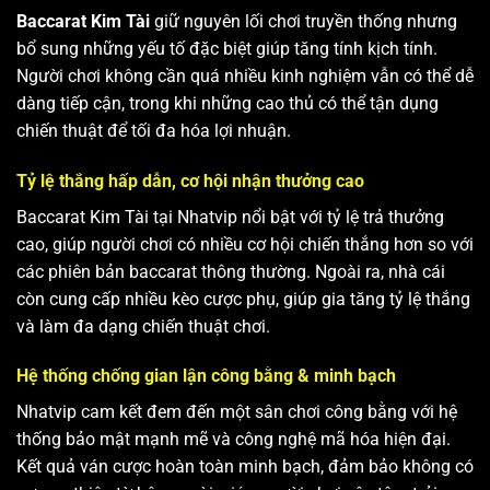
Baccarat Kim Tài
giữ nguyên lối chơi truyền thống nhưng
bổ sung những yếu tố đặc biệt giúp tăng tính kịch tính.
Người chơi không cần quá nhiều kinh nghiệm vẫn có thể dễ
dàng tiếp cận, trong khi những cao thủ có thể tận dụng
chiến thuật để tối đa hóa lợi nhuận.
Tỷ lệ thắng hấp dẫn, cơ hội nhận thưởng cao
Baccarat Kim Tài tại Nhatvip nổi bật với tỷ lệ trả thưởng
cao, giúp người chơi có nhiều cơ hội chiến thắng hơn so với
các phiên bản baccarat thông thường. Ngoài ra, nhà cái
còn cung cấp nhiều kèo cược phụ, giúp gia tăng tỷ lệ thắng
và làm đa dạng chiến thuật chơi.
Hệ thống chống gian lận công bằng & minh bạch
Nhatvip cam kết đem đến một sân chơi công bằng với hệ
thống bảo mật mạnh mẽ và công nghệ mã hóa hiện đại.
Kết quả ván cược hoàn toàn minh bạch, đảm bảo không có