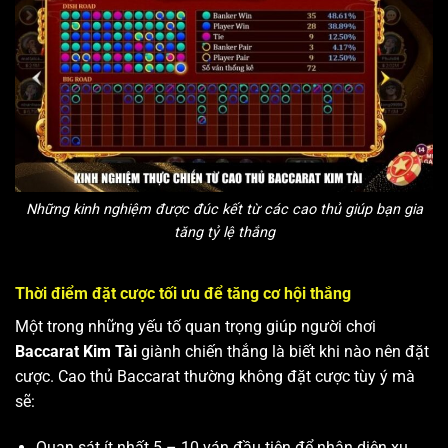
Những kinh nghiệm được đúc kết từ các cao thủ giúp bạn gia
tăng tỷ lệ thắng
Thời điểm đặt cược tối ưu để tăng cơ hội thắng
Một trong những yếu tố quan trọng giúp người chơi
Baccarat Kim Tài
giành chiến thắng là biết khi nào nên đặt
cược. Cao thủ Baccarat thường không đặt cược tùy ý mà
sẽ:
Quan sát ít nhất 5 – 10 ván đầu tiên để nhận diện xu