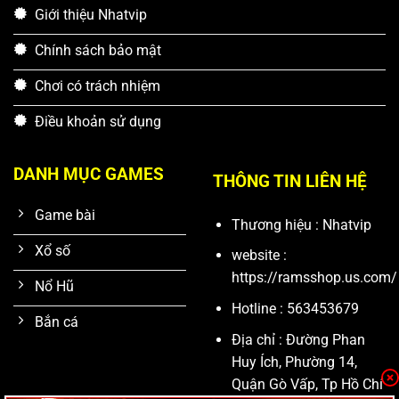
Giới thiệu Nhatvip
Chính sách bảo mật
Chơi có trách nhiệm
Điều khoản sử dụng
DANH MỤC GAMES
THÔNG TIN LIÊN HỆ
Game bài
Thương hiệu : Nhatvip
Xổ số
website :
https://ramsshop.us.com/
Nổ Hũ
Hotline : 563453679
Bắn cá
Địa chỉ : Đường Phan
Huy Ích, Phường 14,
Quận Gò Vấp, Tp Hồ Chí