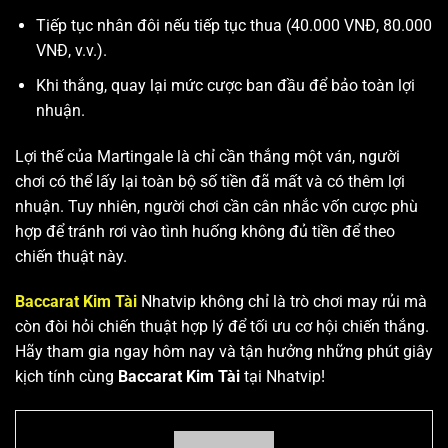
Tiếp tục nhân đôi nếu tiếp tục thua (40.000 VNĐ, 80.000
VNĐ, v.v.).
Khi thắng, quay lại mức cược ban đầu để bảo toàn lợi
nhuận.
Lợi thế của Martingale là chỉ cần thắng một ván, người
chơi có thể lấy lại toàn bộ số tiền đã mất và có thêm lợi
nhuận. Tuy nhiên, người chơi cần cân nhắc vốn cược phù
hợp để tránh rơi vào tình huống không đủ tiền để theo
chiến thuật này.
Baccarat Kim Tài
Nhatvip không chỉ là trò chơi may rủi mà
còn đòi hỏi chiến thuật hợp lý để tối ưu cơ hội chiến thắng.
Hãy tham gia ngay hôm nay và tận hưởng những phút giây
kịch tính cùng
Baccarat Kim Tài
tại Nhatvip!