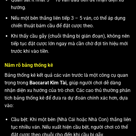
hướng.
Nếu một bên thắng liên tiếp 3 – 5 ván, có thể áp dụng
chiến thuật bám cầu để đặt cược theo.
Khi thấy cầu gãy (chuỗi thắng bị gián đoạn), không nên
tiếp tục đặt cược lớn ngay mà cần chờ đợi tín hiệu mới
trước khi vào tiền.
Nắm rõ bảng thống kê
Bảng thống kê kết quả các ván trước là một công cụ quan
trọng trong
Baccarat Kim Tài,
giúp người chơi dễ dàng
nhận diện xu hướng của trò chơi. Các cao thủ thường phân
tích bảng thống kê để đưa ra dự đoán chính xác hơn, dựa
vào:
Cầu bệt: Khi một bên (Nhà Cái hoặc Nhà Con) thắng liên
tục nhiều ván. Nếu xuất hiện cầu bệt, người chơi có thể
đặt cược theo chuỗi cho đến khi cầu bị gãy.