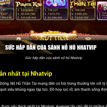
Sức hấp dẫn của sảnh nổ hũ Nhatvip
ẫn nhất tại Nhatvip
ông, Nổ Hũ Thần Tài mang đến cơ hội trúng thưởng lớn với tỷ l
ckpot siêu khủng ngay lập tức. Đồ họa rực rỡ, âm thanh sống đ
ược yêu thích nhất tại Nhatvip, Avenger lấy chủ đề từ những si