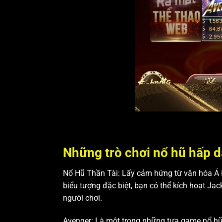
Những trò chơi nổ hũ hấp d
Nổ Hũ Thần Tài: Lấy cảm hứng từ văn hóa Á Đ
biểu tượng đặc biệt, bạn có thể kích hoạt Ja
người chơi.
Avenger: Là một trong những tựa game nổ hũ đ