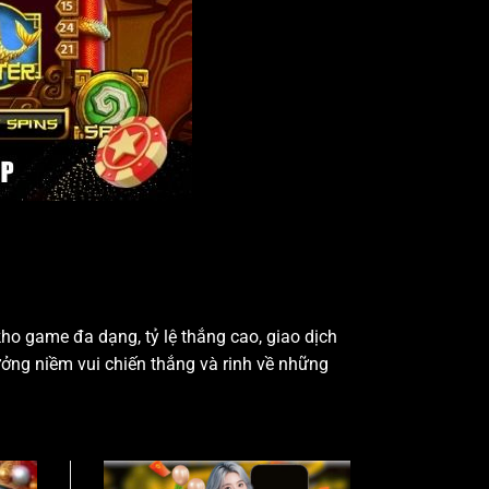
kho game đa dạng, tỷ lệ thắng cao, giao dịch
ởng niềm vui chiến thắng và rinh về những