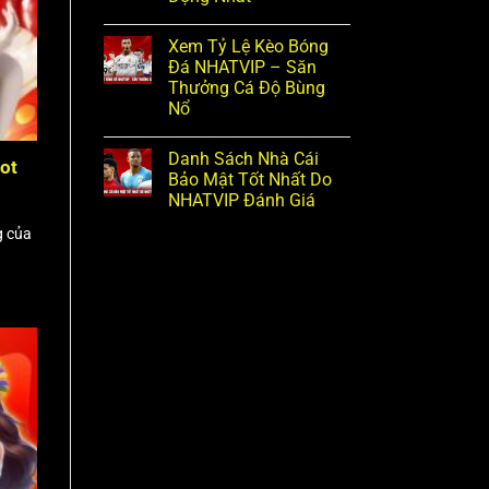
Xem Tỷ Lệ Kèo Bóng
Đá NHATVIP – Săn
Thưởng Cá Độ Bùng
Nổ
Danh Sách Nhà Cái
ot
Bảo Mật Tốt Nhất Do
NHATVIP Đánh Giá
g của