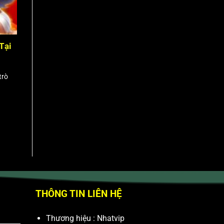
Tại
trò
THÔNG TIN LIÊN HỆ
Thương hiệu : Nhatvip