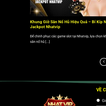
Khung Giờ Săn Nổ Hũ Hiệu Quả – Bí Kíp 
Jackpot Nhatvip
Để chinh phục các game slot tại Nhatvip, lựa chọn k
săn nổ hũ [...]
VỀ 
Gi