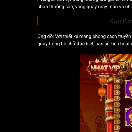
nhân thưởng cao, vòng quay may mắn và nhiều
Xem thê
Ông đồ: Với thiết kế mang phong cách truyền
quay trúng bộ chữ đặc biệt, bạn sẽ kích hoạt