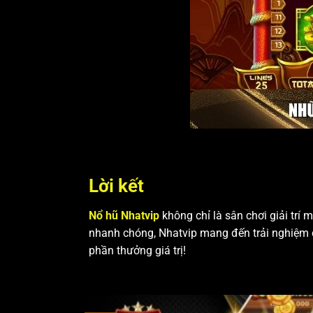
Lời kết
Nổ hũ Nhatvip
không chỉ là sân chơi giải trí 
nhanh chóng, Nhatvip mang đến trải nghiệm c
phần thưởng giá trị!