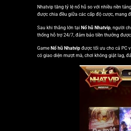
Nhatvip tăng tỷ lệ nổ hũ so với nhiều nền tả
được chia đều giữa các cấp độ cược, mang đế
Sau khi thắng lớn tại
Nổ hũ Nhatvip
, người c
thống hỗ trợ 24/7, đảm bảo tiền thưởng đượ
Game
Nổ hũ Nhatvip
được tối ưu cho cả PC và
có giao diện mượt mà, chơi không giật lag, đ