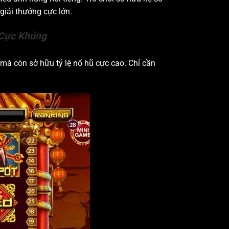
giải thưởng cực lớn.
 Cực Khủng
mà còn sở hữu tỷ lệ nổ hũ cực cao. Chỉ cần