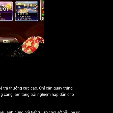
ệ trả thưởng cực cao. Chỉ cần quay trúng
ộng càng làm tăng trải nghiệm hấp dẫn cho
êu anh hùng nổi tiếng. Trò chơi sở hữu hệ số