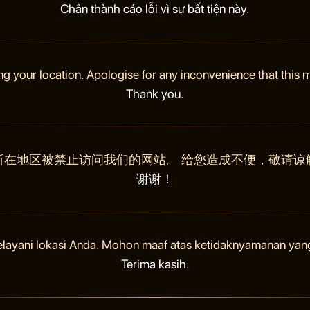
Chân thành cáo lỗi vì sự bất tiện này.
ng your location. Apologise for any inconvenience that this
Thank you.
所在地区被禁止访问我们的网站。 给您造成不便，敬请谅
谢谢！
elayani lokasi Anda. Mohon maaf atas ketidaknyamanan yan
Terima kasih.