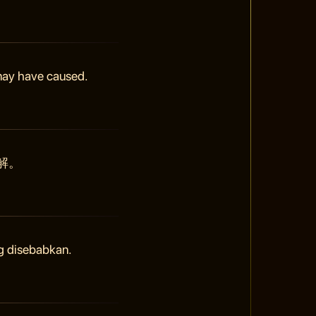
 may have caused.
解。
g disebabkan.