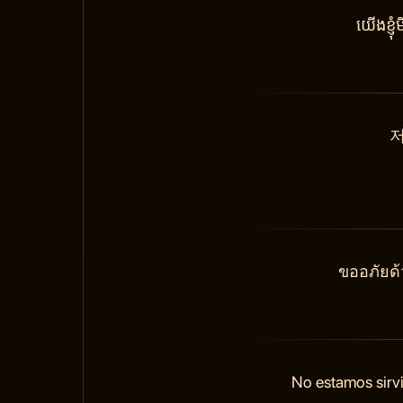
យើងខ្ញ
저
ขออภัยด้
No estamos sirvi