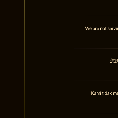
We are not servi
您
Kami tidak m