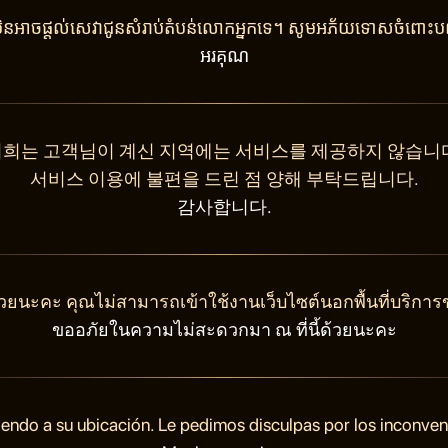
ុំមិនអាចផ្តល់សេវាជូនសំរាប់តំបន់លោកអ្នកទេ។ សូមអភ័យទោសចំពោះបញ
អរគុណ
희는 고객님이 계신 지역에는 서비스를 제공하지 않습니
서비스 이용에 불편을 드린 점 양해 부탁드립니다.
감사합니다.
วยนะคะ คุณไม่สามารถเข้าใช้งานเว็บไซต์นอกพื้นที่บริการ
ขออภัยในความไม่สะดวกมา ณ ที่นี้ด้วยนะคะ
endo a su ubicación. Le pedimos disculpas por los inconve