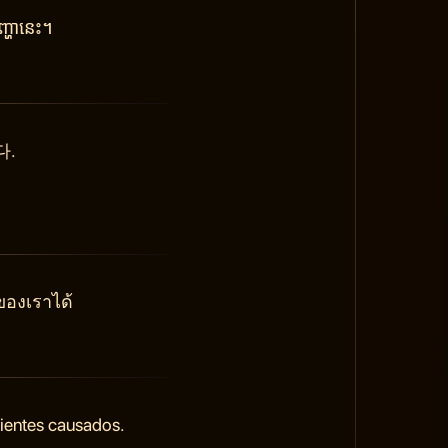
្ហានេះ។
다.
ของเราได้
nientes causados.